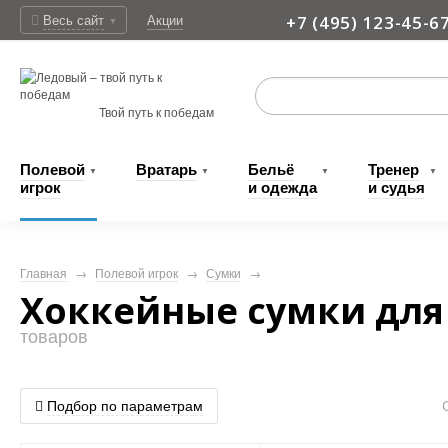
Весь сайт
Акции
+7 (495) 123-45-6
▼
Доставка
Твой путь к победам
Полевой
Вратарь
Бельё
Тренер
▼
▼
▼
▼
игрок
и одежда
и судья
Главная
→
Полевой игрок
→
Сумки
→
Хоккейные сумки для
товаров
Подбор по параметрам