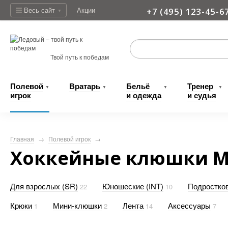
Весь сайт
Акции
+7 (495) 123-45-6
▼
Доставка
Твой путь к победам
Полевой
Вратарь
Бельё
Тренер
▼
▼
▼
▼
игрок
и одежда
и судья
Главная
→
Полевой игрок
→
Хоккейные клюшки M
Для взрослых (SR)
Юношеские (INT)
Подростков
22
10
Крюки
Мини-клюшки
Лента
Аксессуары
1
2
14
7