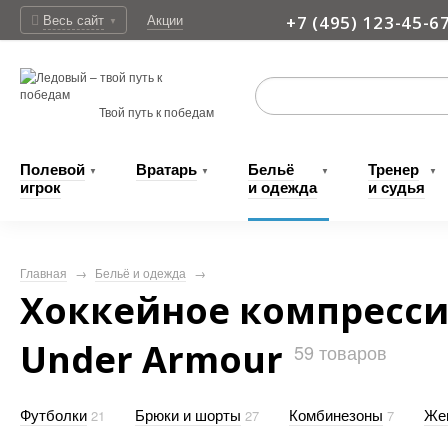
Весь сайт
Акции
+7 (495) 123-45-6
▼
Доставка
Твой путь к победам
Полевой
Вратарь
Бельё
Тренер
▼
▼
▼
▼
игрок
и одежда
и судья
Главная
→
Бельё и одежда
→
Хоккейное компресси
Under Armour
59
товаров
Футболки
Брюки и шорты
Комбинезоны
Же
21
27
7