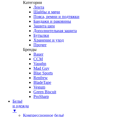
Категории
Лента
Шайбы и мячи
Пояса, ремни и подтяжки
Бандажи и раковины
Защита шеи
Дополнительная защита
Бутылки
Хранение и уход
Прочее
Бренды
Bauer
CCM
Vaughn
Mad Guy
Blue Sports
Renfrew
BladeTape
Vegum
Green Biscuit
ProSharp
Бельё
и одежда
▼
Компрессионное бельё