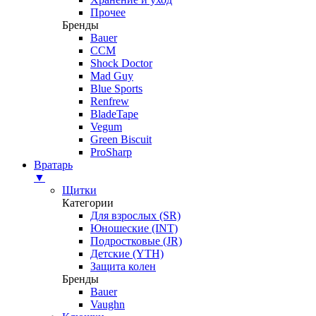
Прочее
Бренды
Bauer
CCM
Shock Doctor
Mad Guy
Blue Sports
Renfrew
BladeTape
Vegum
Green Biscuit
ProSharp
Вратарь
▼
Щитки
Категории
Для взрослых (SR)
Юношеские (INT)
Подростковые (JR)
Детские (YTH)
Защита колен
Бренды
Bauer
Vaughn