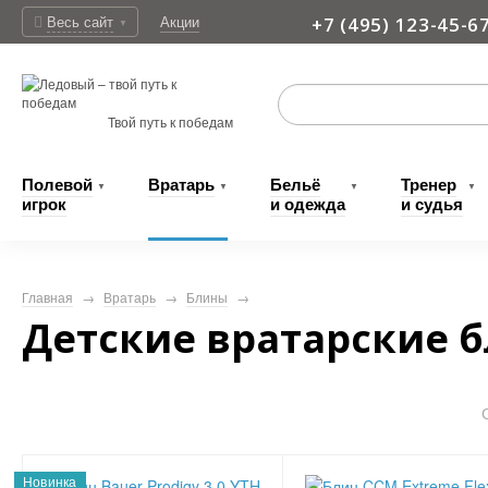
Весь сайт
Акции
+7 (495) 123-45-6
▼
Доставка
Твой путь к победам
Полевой
Вратарь
Бельё
Тренер
▼
▼
▼
▼
игрок
и одежда
и судья
Главная
→
Вратарь
→
Блины
→
Детские вратарские б
Новинка