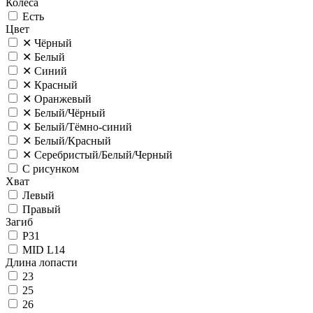
Колёса
Есть
Цвет
✕
Чёрный
✕
Белый
✕
Синий
✕
Красный
✕
Оранжевый
✕
Белый/Чёрный
✕
Белый/Тёмно-синий
✕
Белый/Красный
✕
Серебристый/Белый/Черный
С рисунком
Хват
Левый
Правый
Загиб
P31
MID L14
Длина лопасти
23
25
26