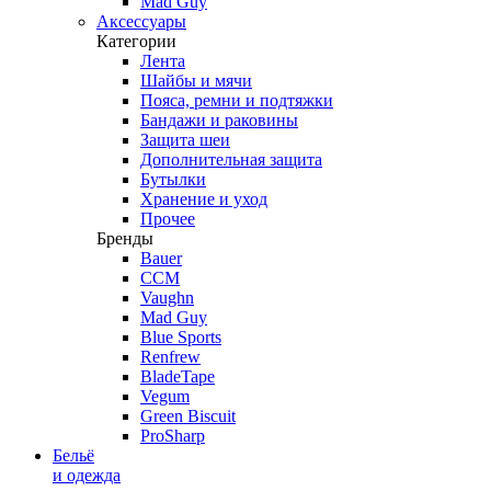
Mad Guy
Аксессуары
Категории
Лента
Шайбы и мячи
Пояса, ремни и подтяжки
Бандажи и раковины
Защита шеи
Дополнительная защита
Бутылки
Хранение и уход
Прочее
Бренды
Bauer
CCM
Vaughn
Mad Guy
Blue Sports
Renfrew
BladeTape
Vegum
Green Biscuit
ProSharp
Бельё
и одежда