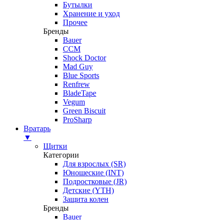
Бутылки
Хранение и уход
Прочее
Бренды
Bauer
CCM
Shock Doctor
Mad Guy
Blue Sports
Renfrew
BladeTape
Vegum
Green Biscuit
ProSharp
Вратарь
▼
Щитки
Категории
Для взрослых (SR)
Юношеские (INT)
Подростковые (JR)
Детские (YTH)
Защита колен
Бренды
Bauer