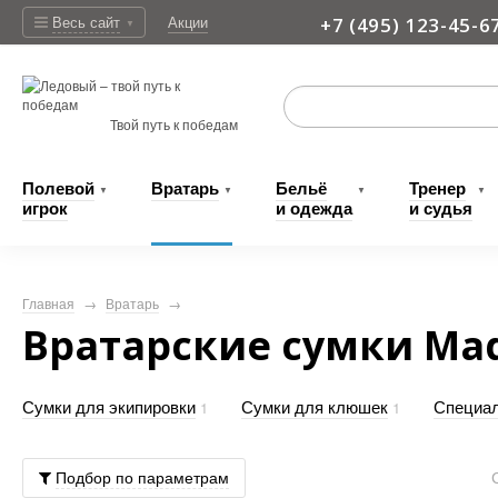
Весь сайт
Акции
+7 (495) 123-45-6
▼
Доставка
Твой путь к победам
Полевой
Вратарь
Бельё
Тренер
▼
▼
▼
▼
игрок
и одежда
и судья
Главная
→
Вратарь
→
Вратарские сумки Ma
Сумки для экипировки
Сумки для клюшек
Специа
1
1
Подбор по параметрам