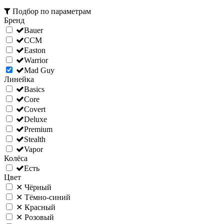
Подбор по параметрам
Бренд
Bauer
CCM
Easton
Warrior
Mad Guy
Линейка
Basics
Core
Covert
Deluxe
Premium
Stealth
Vapor
Колёса
Есть
Цвет
✕
Чёрный
✕
Тёмно-синий
✕
Красный
✕
Розовый