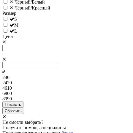
✕
Чёрный/Белый
✕
Чёрный/Красный
Размер
S
M
L
Цена
✕
—
✕
₽
240
2420
4610
6800
8990
✕
Не смогли выбрать?
Получить помощь специалиста
Посмотрите записи в нашем
блоге