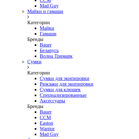
CCM
Mad Guy
Майки и гамаши
Категории
Майки
Гамаши
Бренды
Bauer
Беларусь
Волна Тримарк
Сумки
Категории
Сумки для экипировки
Рюкзаки для экипировки
Сумки для клюшек
Специализированные
Аксессуары
Бренды
Bauer
CCM
Easton
Warrior
Mad Guy