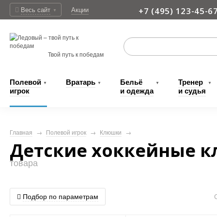
Весь сайт
Акции
+7 (495) 123-45-6
▼
Доставка
Твой путь к победам
Полевой
Вратарь
Бельё
Тренер
▼
▼
▼
▼
игрок
и одежда
и судья
Главная
→
Полевой игрок
→
Клюшки
→
Детские хоккейные к
товара
Подбор по параметрам