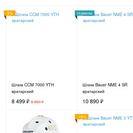
-5%
Новинка
Шлем CCM 7000 YTH
Шлем Bauer NME 4 SR
вратарский
вратарский
8 499
₽
10 890
₽
8 950
₽
-10%