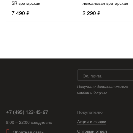
SR вратарская
лексановая вратарская
7 490
₽
2 290
₽
Эл. почта
Получите дополнительные
скидки и бонусы
+7 (495) 123-45-67
Покупателю
Акции и скидки
9:00 – 22:00 ежедневно
Оптовый отдел
Обратная связь