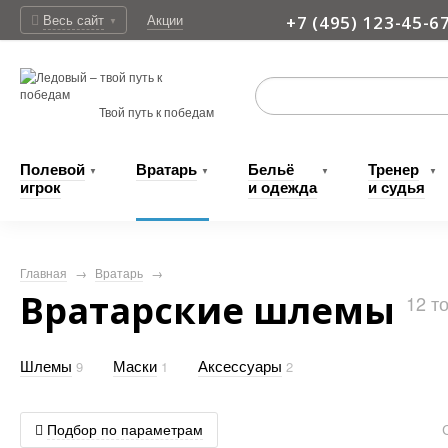
Весь сайт
Акции
+7 (495) 123-45-6
▼
Доставка
Твой путь к победам
Полевой
Вратарь
Бельё
Тренер
▼
▼
▼
▼
игрок
и одежда
и судья
Главная
→
Вратарь
→
Вратарские шлемы
12
то
Шлемы
Маски
Аксессуары
9
1
2
Подбор по параметрам