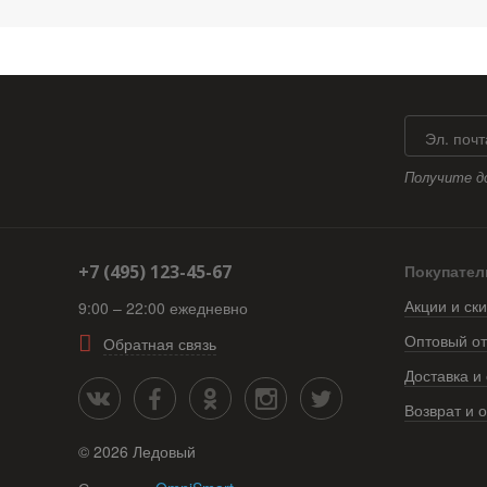
Эл. почт
Получите д
+7 (495) 123-45-67
Покупате
Акции и ск
9:00 – 22:00 ежедневно
Оптовый о
Обратная связь
Доставка и
Возврат и 
©
2026
Ледовый