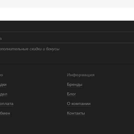
а
ополнительные скидки и бонусы
лю
Информация
идки
Бренды
тдел
Блог
 оплата
О компании
обмен
Контакты