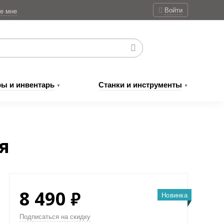
Войти
е мне
ры
и инвентарь
Станки
и инструменты
▼
▼
я
₽
8 490
Новинка
Подписаться на скидку