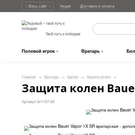
Весь сайт
Акции
Доставка
и оплата
▼
Твой путь к победам
Полевой
игрок
Вратарь
Бел
▼
▼
Главная
→
Вратарь
→
Щитки
→
Защита колен
→
Защита колен Bauer
Артикул: br1107-00