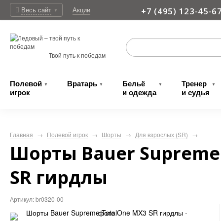
Весь сайт
Акции
+7 (495) 123-45-6
▼
Доставка
Твой путь к победам
Полевой
Вратарь
Бельё
Тренер
▼
▼
▼
▼
игрок
и одежда
и судья
Главная
→
Полевой игрок
→
Шорты
→
Для взрослых (SR)
→
Шорты Bauer Supreme
SR гирдлы
Артикул: br0320-00