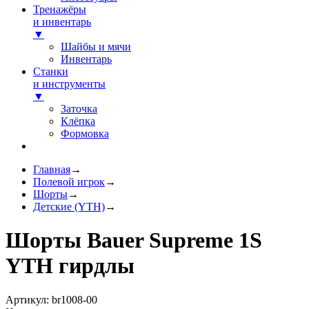
Тренажёры
и инвентарь
▼
Шайбы и мячи
Инвентарь
Станки
и инструменты
▼
Заточка
Клёпка
Формовка
Главная
→
Полевой игрок
→
Шорты
→
Детские (YTH)
→
Шорты Bauer Supreme 1S
YTH гирдлы
Артикул: br1008-00