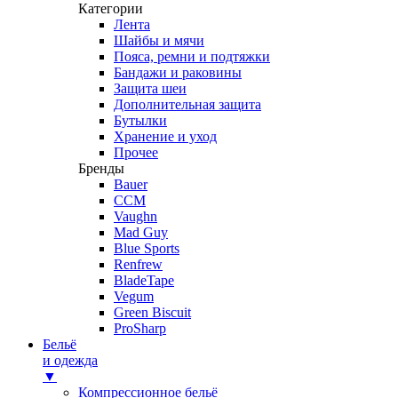
Категории
Лента
Шайбы и мячи
Пояса, ремни и подтяжки
Бандажи и раковины
Защита шеи
Дополнительная защита
Бутылки
Хранение и уход
Прочее
Бренды
Bauer
CCM
Vaughn
Mad Guy
Blue Sports
Renfrew
BladeTape
Vegum
Green Biscuit
ProSharp
Бельё
и одежда
▼
Компрессионное бельё