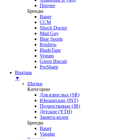
Прочее
Бренды
Bauer
CCM
Shock Doctor
Mad Guy
Blue Sports
Renfrew
BladeTape
Vegum
Green Biscuit
ProSharp
Вратарь
▼
Щитки
Категории
Для взрослых (SR)
Юношеские (INT)
Подростковые (JR)
Детские (YTH)
Защита колен
Бренды
Bauer
Vaughn