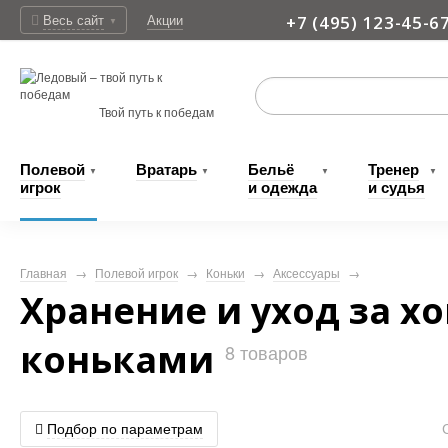
Весь сайт
Акции
+7 (495) 123-45-6
▼
Доставка
Твой путь к победам
Полевой
Вратарь
Бельё
Тренер
▼
▼
▼
▼
игрок
и одежда
и судья
Главная
→
Полевой игрок
→
Коньки
→
Аксессуары
→
Хранение и уход за 
коньками
8
товаров
Подбор по параметрам