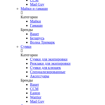
CCM
Mad Guy
Майки и гамаши
Категории
Майки
Гамаши
Бренды
Bauer
Беларусь
Волна Тримарк
Сумки
Категории
Сумки для экипировки
Рюкзаки для экипировки
Сумки для клюшек
Специализированные
Аксессуары
Бренды
Bauer
CCM
Easton
Warrior
Mad Guy