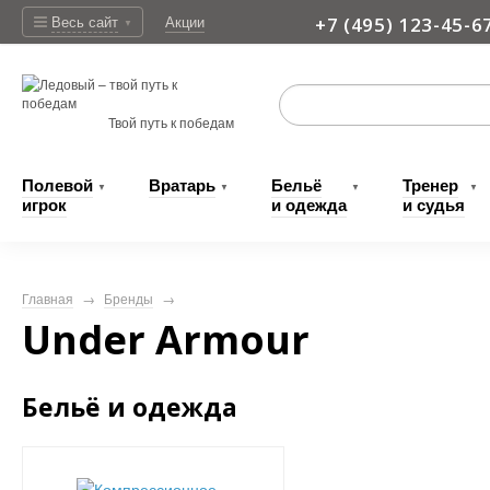
Весь сайт
Акции
+7 (495) 123-45-6
▼
Доставка
Твой путь к победам
Полевой
Вратарь
Бельё
Тренер
▼
▼
▼
▼
игрок
и одежда
и судья
Главная
→
Бренды
→
Under Armour
Бельё и одежда